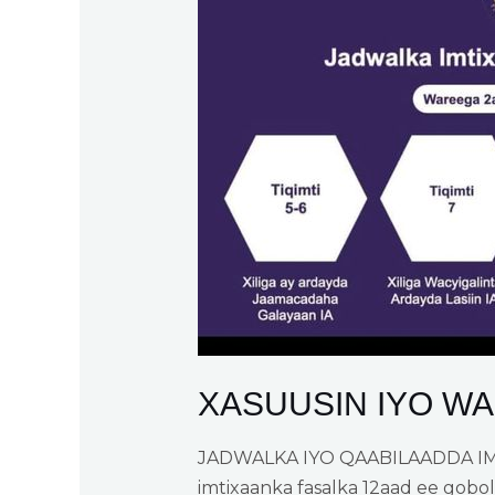
XASUUSIN IYO W
JADWALKA IYO QAABILAADDA IMTI
imtixaanka fasalka 12aad ee goboll