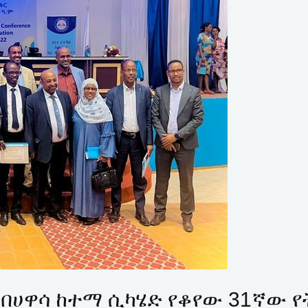
 በሀዋሳ ከተማ ሲካሄድ የቆየው 31ኛው 