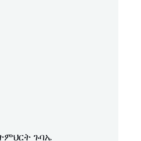
የትምህርት ጉባኤ