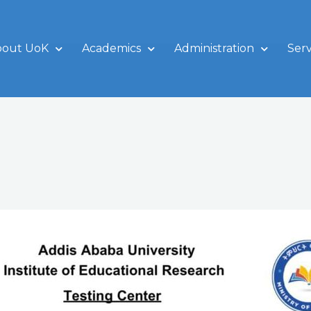
bout UoK
Academics
Administration
Serv