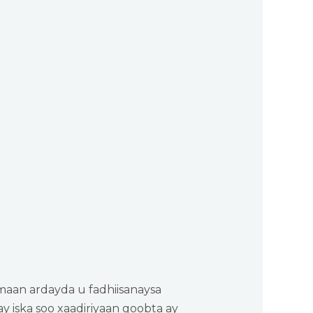
an ardayda u fadhiisanaysa
ay iska soo xaadiriyaan goobta ay