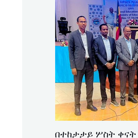
ቀናት
በሀዋሳ
ከተማ
ሲካሄድ
የቆየው
31ኛው
የትምህርት
ጉባኤ
በተሳታፊዎች
ባለ
8
ነጥብ
የአቋም
መግለጫ
በማውጣት
ተጠናቀቀ
በተከታታይ ሦስት ቀናት