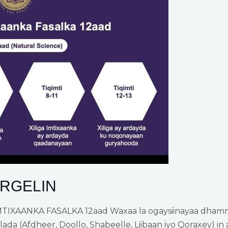
ARGELIN
XAANKA FASALKA 12aad Waxaa la ogaysiinayaa dhamma
ada (Afdheer, Doollo, Shabeelle, Liibaan iyo Qoraxey) in 