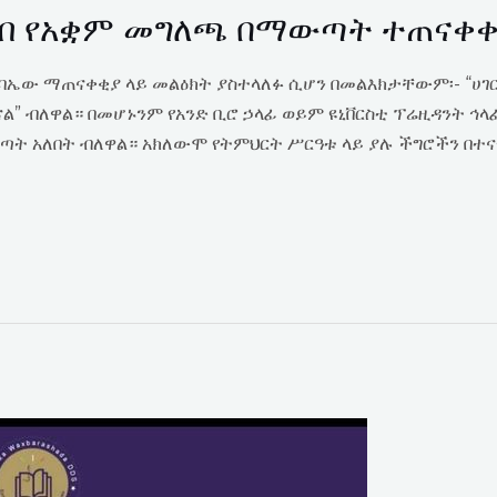
ጥብ የአቋም መግለጫ በማውጣት ተጠናቀ
ጉባኤው ማጠናቀቂያ ላይ መልዕክት ያስተላለፉ ሲሆን በመልእክታቸውም፡- “ሀ
ል” ብለዋል። በመሆኑንም የአንድ ቢሮ ኃላፊ ወይም ዩኒቨርስቲ ፕሬዚዳንት ኅ
ት አለበት ብለዋል። አክለውሞ የትምህርት ሥርዓቱ ላይ ያሉ ችግሮችን በተ