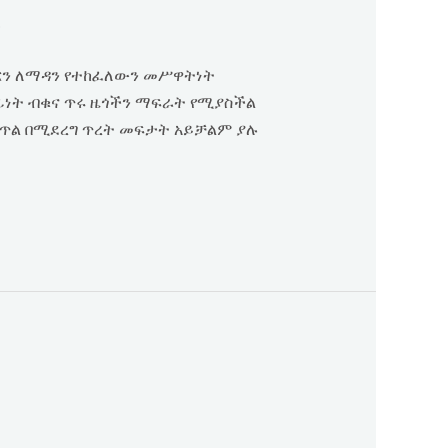
ቀ
ገርን ለማዳን የተከፈለውን መሥዋትነት
ላፊነት ብቁና ጥሩ ዜጎችን ማፍራት የሚያስችል
ናጥል በሚደረግ ጥረት መፍታት አይቻልም ያሉ