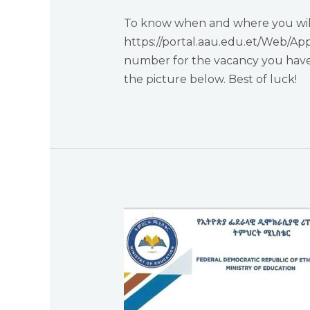
To know when and where you will b
https://portal.aau.edu.et/Web/Ap
number for the vacancy you have.
the picture below. Best of luck!
To
all
students
who
applied
for