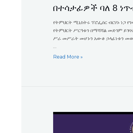
በተሳታፊዎች ባለ 8 ነ
የትምህርት ሚኒስትሩ ፕሮፌሰር ብርሃኑ ነጋ የ
የትምህርት ሥርዓቱን በማሻሻል መድገም ይገባና
ሥራ መሥራት መሆኑን አውቆ ኃላፊነቱን መወጣ
…
Read More »
XASUUSIN
IYO
WARGELIN