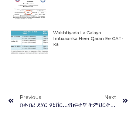
Wakhtiyada La Galayo
Imtixaanka Heer Qaran Ee GAT-
Ka.
Prev
Ne
Previous
Next
በቀብሪ ደሃር ዩኒቨርሲቲ የቲቶሪያል ትምህርት በይፋ ተጀመረ
የከፍተኛ ትምህርትና ስልጠና ተቋማት የአረንጓዴ አሻራ ቀን፡ ሰኔ 8ቀን 2012 ዓ.ም