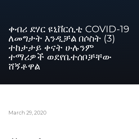
ቀብሪ ደሃር ዩኒቨርሲቲ COVID-19
ለመግታት እንዲቻል በሶስት (3)
ተከታታይ ቀናት ሁሉንም
ተማሪዎች ወደየቤተሰቦቻቸው
ሸኝቶዋል
March 29, 2020