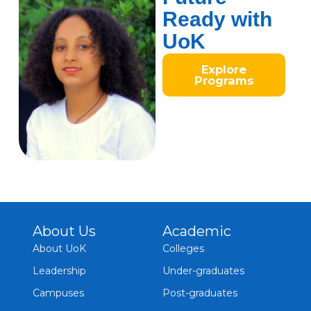
Ready with
UoK
Explore
Programs
About Us
Academic
About UoK
Colleges
Leadership
Under-graduates
Campuses
Post-graduates