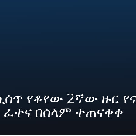
ሲሰጥ የቆየው 2ኛው ዙር የና
ዊ ፈተና በሰላም ተጠናቀቀ