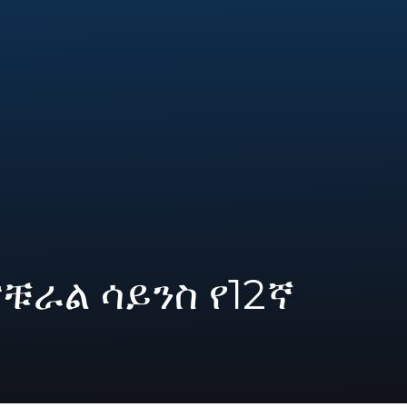
ቹራል ሳይንስ የ12ኛ