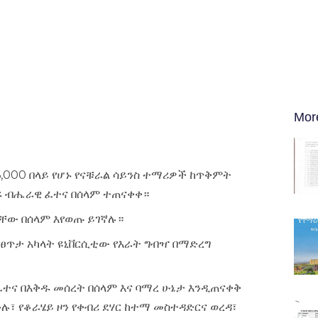
Mor
6,000 በላይ የሆኑ የናቹራል ሳይንስ ተማሪዎች ከጥቅምት
አቀፍ ብሔራዊ ፈተና በሰላም ተጠናቀቀ።
ቸው በሰላም እየወጡ ይገኛሉ።
የፀጥታ አካላት ዩኒቨርሲቲው የእራት ግብዣ በማድረግ
 ፈተና በእቅዱ መሰረት በሰላም እና ባማረ ሁኔታ እንዲጠናቀቅ
፣ የቆራሄይ ዞን የቀብሪ ደሃር ከተማ መስተዳድርና ወረዳ፣