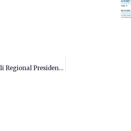
Somali Prime Minister And Somali Regional President Mustefe Mohammed Along With Other High Officials Visited University Of KabriDehar