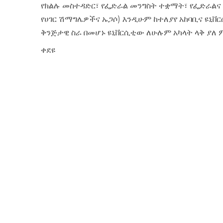
የክልሉ መስተዳድር፣ የፌድራል መንግስት ተቋማት፣ የፌድራልና 
የሀገር ሽማግሌዎችና ኡጋሶ) እንዲሁም ከተለያየ አከባቢና ዩኒ
ቅንጅታዊ ስራ በመሆኑ ዩኒቨርሲቲው ለሁሉም አካላት ላቅ ያለ 
ቀደዩ