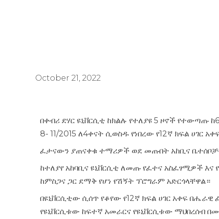
October 21, 2022
በቀብሪ ደሃር ዩኒቨርሲቲ ከክልሉ የተለያዩ 5 ዞኖች የተውጣጡ ከ
8- 11/2015 ለ4ቀናት ሲወስዱ የነበረው የ12ኛ ክፍል ሀገር 
ፈታናውን ያጠናቀቁ ተማሪዎች ወደ መጡበት አከቢና ቤተሰቦቻ
ከተለያየ አከባቢና ዩኒቨርሲቲ ለመጡ የፈተና አስፈፃሚዎች እና 
ከምስጋና ጋር ደማቅ የሆነ የሽኝት ፕሮግራም አድርጎላቸዋል።
በዩኒቨርሲቲው ሲሰጥ የቆየው የ12ኛ ክፍል ሀገር አቀፍ በሔራዊ
የዩኒቨርሲቱው ከፍተኛ አመራርና የዩኒቨርሲቱው ማህበረሰብ በሙሉ