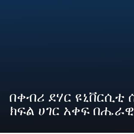
በቀብሪ ደሃር ዩኒቨርሲቲ 
ክፍል ሀገር አቀፍ በሔራ