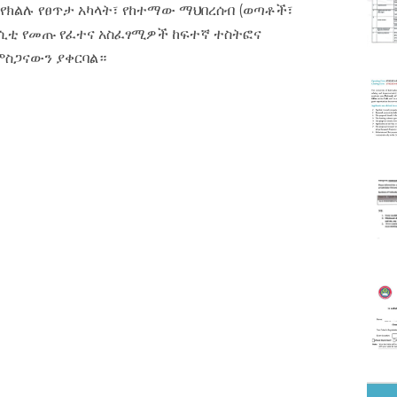
የክልሉ የፀጥታ አካላት፣ የከተማው ማህበረሰብ (ወጣቶች፣
ቨርሲቲ የመጡ የፈተና አስፈፃሚዎች ከፍተኛ ተስትፎና
ምስጋናውን ያቀርባል።